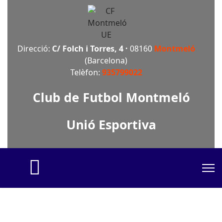
Direcció:
C/ Folch i Torres, 4 ·
08160
Montmeló
(Barcelona)
Telèfon:
935799022
Club de Futbol Montmeló
Unió Esportiva
fas
fa-
home