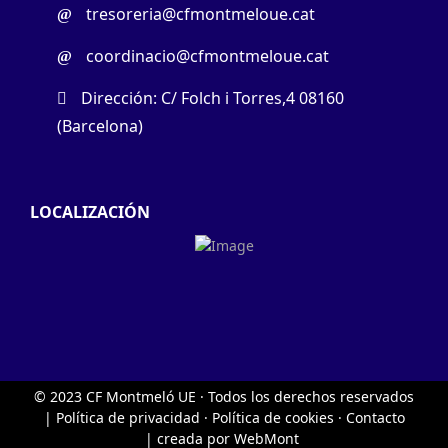
tresoreria@cfmontmeloue.cat
coordinacio@cfmontmeloue.cat
Dirección: C/ Folch i Torres,4 08160
(Barcelona)
LOCALIZACIÓN
© 2023 CF Montmeló UE
·
Todos los derechos reservados
|
Política de privacidad
·
Política de cookies
·
Contacto
| creada por
WebMont