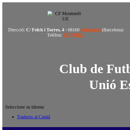
Direcció:
C/ Folch i Torres, 4 ·
08160
Montmeló
(Barcelona)
Telèfon:
935799022
Club de Fut
Unió E
Seleccione su idioma
Tradueix al Català