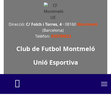
Direcció:
C/ Folch i Torres, 4 ·
08160
Montmeló
(Barcelona)
Telèfon:
935799022
Club de Futbol Montmeló
Unió Esportiva
fas
fa-
home