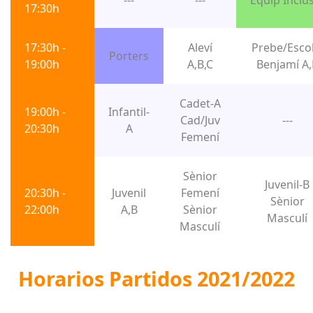
---
---
Equip Inclu
17:30h
17:30h -
Aleví
Prebe/Esco
Porters
19:00h
A,B,C
Benjamí A,
Cadet-A
19:00h -
Infantil-
Cad/Juv
---
20:30h
A
Femení
Sènior
Juvenil-B
20:30h -
Juvenil
Femení
Sènior
22:00h
A,B
Sènior
Masculí
Masculí
Horarios Partidos 2021/2022