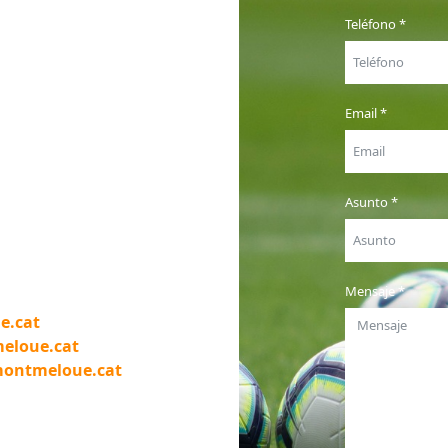
Teléfono
*
Email
*
Asunto
*
Mensaje
*
e.cat
eloue.cat
montmeloue.cat