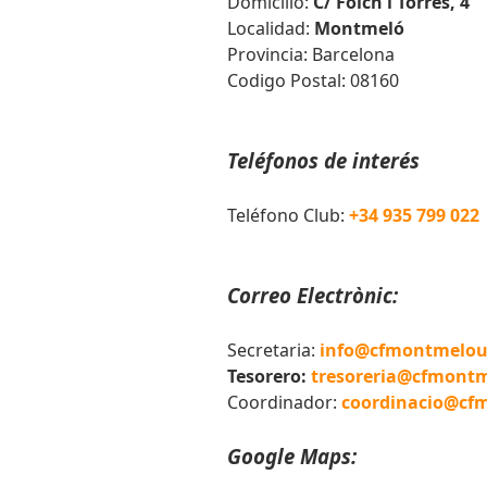
Domicilio:
C/ Folch i Torres, 4
Localidad:
Montmeló
Provincia: Barcelona
Codigo Postal:
08160
Teléfonos de interés
Teléfono Club:
+34 935 799 022
Correo Electrònic:
Secretaria:
info@cfmontmelou
Tesorero:
tresoreria@cfmontm
Coordinador:
coordinacio@cf
Google Maps: