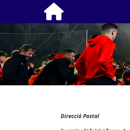
fas
fa-
home
Direcció Postal