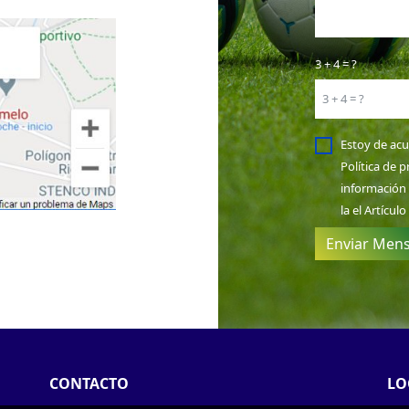
3 + 4 = ?
Estoy de ac
Política
de p
información
la el
Artículo
Enviar Mens
CONTACTO
LO