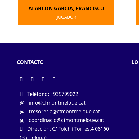
ALARCON GARCIA, FRANCISCO
JUGADOR
CONTACTO
LO
Teléfono: +935799022
info@cfmontmeloue.cat
tresoreria@cfmontmeloue.cat
coordinacio@cfmontmeloue.cat
Dirección: C/ Folch i Torres,4 08160
(Barcelona)