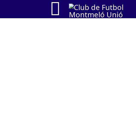
fas
fa-
home
BENJAMÍ S10 - A
Tercera Divisió S10 - Grup
8